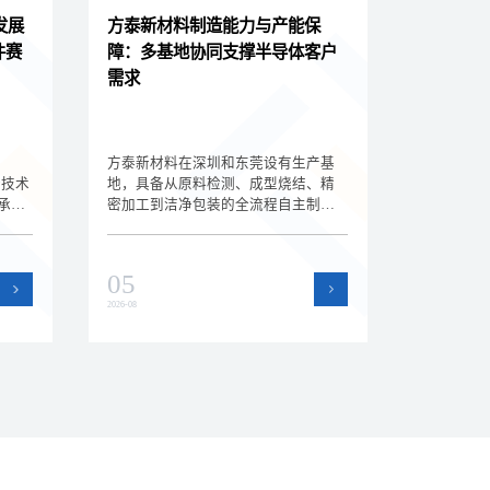
发展
方泰新材料制造能力与产能保
件赛
障：多基地协同支撑半导体客户
需求
方泰新材料在深圳和东莞设有生产基
新技术
地，具备从原料检测、成型烧结、精
承载
密加工到洁净包装的全流程自主制造
赛
能力。双基地协同运作提升了产能弹
、技
性和交付保障能力，为半导体设备客
户的批量订单和紧急需求提供支持。
05
2026-08