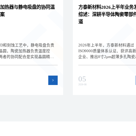
加热器与静电吸盘的协同温
方泰新材料2026上半年业务
案
综述：深耕半导体陶瓷零部
道
VD和刻蚀工艺中，静电吸盘负责
2026年上半年，方泰新材料通过
晶圆，陶瓷加热器负责温度控
ISO9000质量体系认证、获评高
两者的协同配合是实现晶圆精密
企业、推出8寸2μm超薄多孔陶瓷
的关键。深圳方泰新材料为您解
盘，持续深耕半导体陶瓷零部件
电吸盘与陶瓷加热器的集成方案
道。本文回顾上半年公司在品质
型要点，帮助设备工程师设计高
术和产品方面的进展。
05
晶圆温控系统。
2026-08