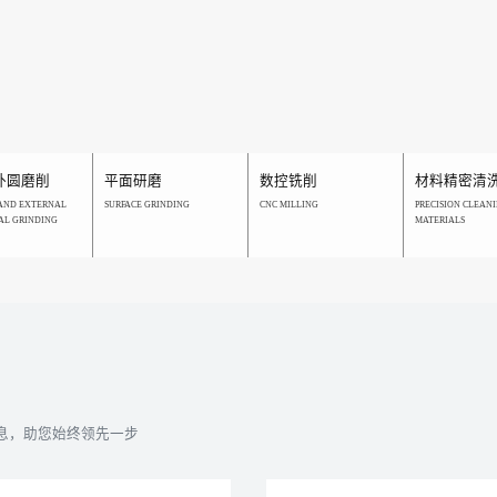
外圆磨削
平面研磨
数控铣削
材料精密清
AND EXTERNAL
SURFACE GRINDING
CNC MILLING
PRECISION CLEANI
AL GRINDING
MATERIALS
息，助您始终领先一步