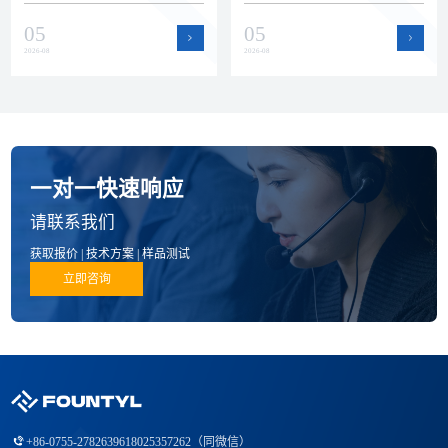
瓷零部件赛道。本文回顾上半年
运作提升了产能弹性和交付保障
05
05
公司在品质、技术和产品方面的
能力，为半导体设备客户的批量
进展。
订单和紧急需求提供支持。
2026-08
2026-08
一对一快速响应
请联系我们
获取报价 | 技术方案 | 样品测试
立即咨询
+86-0755-27826396
18025357262（同微信）