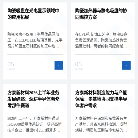
陶瓷吸盘在光电显示领域中
陶瓷加热器与静电吸盘的协
的应用拓展
同温控方案
陶瓷吸盘不仅用于半导体晶圆加
在CVD和刻蚀工艺中，静电吸盘
工，在LCD/OLED玻璃基板、光学
负责固定晶圆，陶瓷加热器负责
镜片和蓝宝石衬底的加工中也扮
温度控制，两者的协同配合是实
演着关键角色。深圳方泰新材料
现晶圆精密温控的关键。深圳方
为您解析陶瓷吸盘在光电显示领
泰新材料为您解析静电吸盘与陶
05
05
域的新应用场景和选型差异，拓
瓷加热器的集成方案和选型要
展核心产品的应用边界。
点，帮助设备工程师设计高效的
2026-08
2026-08
晶圆温控系统。
方泰新材料2026上半年业务
方泰新材料制造能力与产能
发展综述：深耕半导体陶瓷
保障：多基地协同支撑半导
零部件赛道
体客户需求
2026年上半年，方泰新材料通过
方泰新材料在深圳和东莞设有生
ISO9000质量体系认证、获评高新
产基地，具备从原料检测、成型
技术企业、推出8寸2μm超薄多孔
烧结、精密加工到洁净包装的全
陶瓷承载盘，持续深耕半导体陶
流程自主制造能力。双基地协同