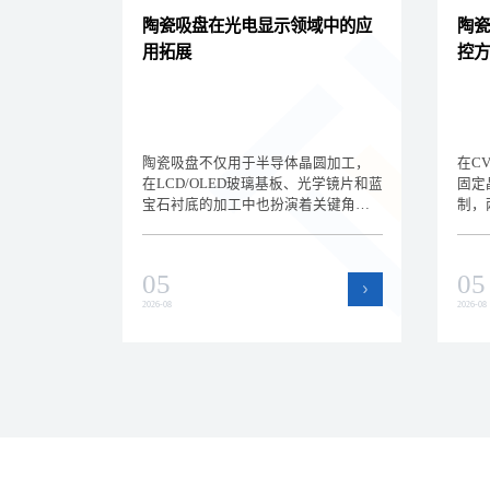
陶瓷吸盘在光电显示领域中的应
陶瓷
用拓展
控方
陶瓷吸盘不仅用于半导体晶圆加工，
在C
在LCD/OLED玻璃基板、光学镜片和蓝
固定
宝石衬底的加工中也扮演着关键角
制，
色。深圳方泰新材料为您解析陶瓷吸
温控
盘在光电显示领域的新应用场景和选
析静
型差异，拓展核心产品的应用边界。
和选
05
05
效的
2026-08
2026-08