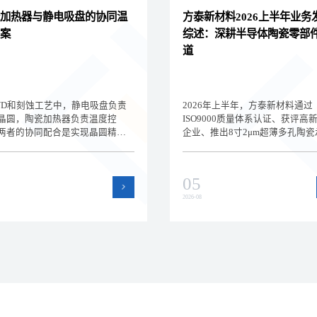
加热器与静电吸盘的协同温
方泰新材料2026上半年业务
案
综述：深耕半导体陶瓷零部
道
VD和刻蚀工艺中，静电吸盘负责
2026年上半年，方泰新材料通过
晶圆，陶瓷加热器负责温度控
ISO9000质量体系认证、获评高
两者的协同配合是实现晶圆精密
企业、推出8寸2μm超薄多孔陶瓷
的关键。深圳方泰新材料为您解
盘，持续深耕半导体陶瓷零部件
电吸盘与陶瓷加热器的集成方案
道。本文回顾上半年公司在品质
型要点，帮助设备工程师设计高
术和产品方面的进展。
05
晶圆温控系统。
2026-08