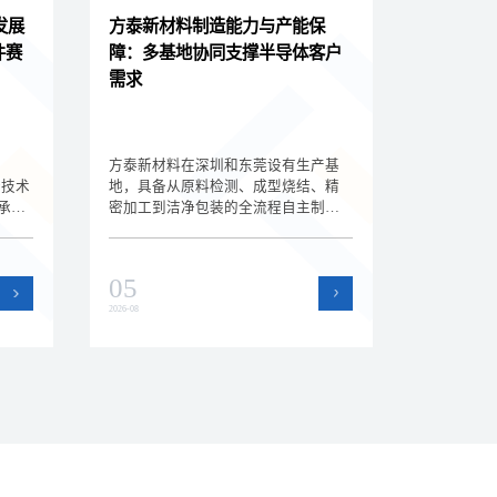
发展
方泰新材料制造能力与产能保
件赛
障：多基地协同支撑半导体客户
需求
方泰新材料在深圳和东莞设有生产基
新技术
地，具备从原料检测、成型烧结、精
承载
密加工到洁净包装的全流程自主制造
赛
能力。双基地协同运作提升了产能弹
、技
性和交付保障能力，为半导体设备客
户的批量订单和紧急需求提供支持。
05
2026-08