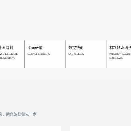
外圆磨削
平面研磨
数控铣削
材料精密清
AND EXTERNAL
SURFACE GRINDING
CNC MILLING
PRECISION CLEANI
AL GRINDING
MATERIALS
息，助您始终领先一步