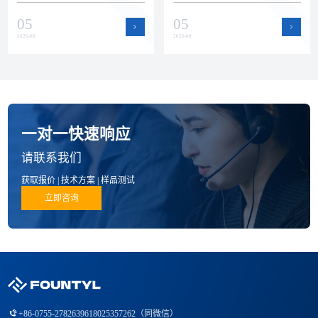
瓷零部件赛道。本文回顾上半年
运作提升了产能弹性和交付保障
05
05
公司在品质、技术和产品方面的
能力，为半导体设备客户的批量
进展。
订单和紧急需求提供支持。
2026-08
2026-08
一对一快速响应
请联系我们
获取报价 | 技术方案 | 样品测试
立即咨询
+86-0755-27826396
18025357262（同微信）