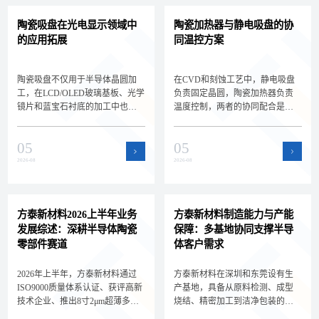
陶瓷吸盘在光电显示领域中
陶瓷加热器与静电吸盘的协
的应用拓展
同温控方案
陶瓷吸盘不仅用于半导体晶圆加
在CVD和刻蚀工艺中，静电吸盘
工，在LCD/OLED玻璃基板、光学
负责固定晶圆，陶瓷加热器负责
镜片和蓝宝石衬底的加工中也扮
温度控制，两者的协同配合是实
演着关键角色。深圳方泰新材料
现晶圆精密温控的关键。深圳方
为您解析陶瓷吸盘在光电显示领
泰新材料为您解析静电吸盘与陶
05
05
域的新应用场景和选型差异，拓
瓷加热器的集成方案和选型要
展核心产品的应用边界。
点，帮助设备工程师设计高效的
2026-08
2026-08
晶圆温控系统。
方泰新材料2026上半年业务
方泰新材料制造能力与产能
发展综述：深耕半导体陶瓷
保障：多基地协同支撑半导
零部件赛道
体客户需求
2026年上半年，方泰新材料通过
方泰新材料在深圳和东莞设有生
ISO9000质量体系认证、获评高新
产基地，具备从原料检测、成型
技术企业、推出8寸2μm超薄多孔
烧结、精密加工到洁净包装的全
陶瓷承载盘，持续深耕半导体陶
流程自主制造能力。双基地协同