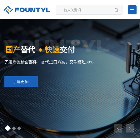
国产
替代
快速
交付
◆
先进陶瓷精密部件，替代进口方案，交期缩短30%
了解更多