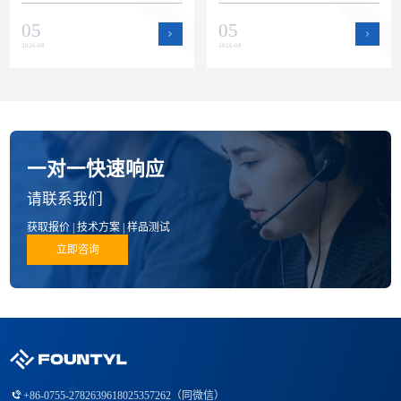
瓷零部件赛道。本文回顾上半年
运作提升了产能弹性和交付保障
05
05
公司在品质、技术和产品方面的
能力，为半导体设备客户的批量
进展。
订单和紧急需求提供支持。
2026-08
2026-08
一对一快速响应
请联系我们
获取报价 | 技术方案 | 样品测试
立即咨询
+86-0755-27826396
18025357262（同微信）