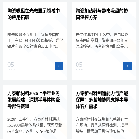
陶瓷吸盘在光电显示领域中
陶瓷加热器与静电吸盘的协
的应用拓展
同温控方案
陶瓷吸盘不仅用于半导体晶圆加
在CVD和刻蚀工艺中，静电吸盘
工，在LCD/OLED玻璃基板、光学
负责固定晶圆，陶瓷加热器负责
镜片和蓝宝石衬底的加工中也扮
温度控制，两者的协同配合是实
演着关键角色。深圳方泰新材料
现晶圆精密温控的关键。深圳方
为您解析陶瓷吸盘在光电显示领
泰新材料为您解析静电吸盘与陶
05
05
域的新应用场景和选型差异，拓
瓷加热器的集成方案和选型要
展核心产品的应用边界。
点，帮助设备工程师设计高效的
2026-08
2026-08
晶圆温控系统。
方泰新材料2026上半年业务
方泰新材料制造能力与产能
发展综述：深耕半导体陶瓷
保障：多基地协同支撑半导
零部件赛道
体客户需求
2026年上半年，方泰新材料通过
方泰新材料在深圳和东莞设有生
ISO9000质量体系认证、获评高新
产基地，具备从原料检测、成型
技术企业、推出8寸2μm超薄多孔
烧结、精密加工到洁净包装的全
陶瓷承载盘，持续深耕半导体陶
流程自主制造能力。双基地协同