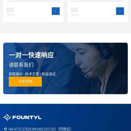
瓷零部件赛道。本文回顾上半年
运作提升了产能弹性和交付保障
05
05
公司在品质、技术和产品方面的
能力，为半导体设备客户的批量
进展。
订单和紧急需求提供支持。
2026-08
2026-08
一对一快速响应
请联系我们
获取报价 | 技术方案 | 样品测试
立即咨询
+86-0755-27826396
18025357262（同微信）