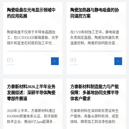
陶瓷吸盘在光电显示领域中
陶瓷加热器与静电吸盘的协
的应用拓展
同温控方案
陶瓷吸盘不仅用于半导体晶圆加
在CVD和刻蚀工艺中，静电吸盘
工，在LCD/OLED玻璃基板、光学
负责固定晶圆，陶瓷加热器负责
镜片和蓝宝石衬底的加工中也扮
温度控制，两者的协同配合是实
演着关键角色。深圳方泰新材料
现晶圆精密温控的关键。深圳方
为您解析陶瓷吸盘在光电显示领
泰新材料为您解析静电吸盘与陶
05
05
域的新应用场景和选型差异，拓
瓷加热器的集成方案和选型要
展核心产品的应用边界。
点，帮助设备工程师设计高效的
2026-08
2026-08
晶圆温控系统。
方泰新材料2026上半年业务
方泰新材料制造能力与产能
发展综述：深耕半导体陶瓷
保障：多基地协同支撑半导
零部件赛道
体客户需求
2026年上半年，方泰新材料通过
方泰新材料在深圳和东莞设有生
ISO9000质量体系认证、获评高新
产基地，具备从原料检测、成型
技术企业、推出8寸2μm超薄多孔
烧结、精密加工到洁净包装的全
陶瓷承载盘，持续深耕半导体陶
流程自主制造能力。双基地协同