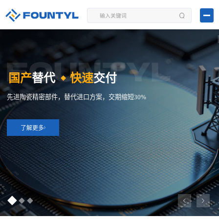
国产
替代
快速
交付
◆
先进陶瓷精密部件，替代进口方案，交期缩短30%
了解更多