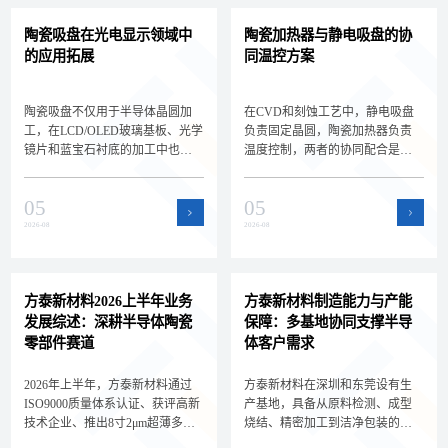
陶瓷吸盘在光电显示领域中
陶瓷加热器与静电吸盘的协
的应用拓展
同温控方案
陶瓷吸盘不仅用于半导体晶圆加
在CVD和刻蚀工艺中，静电吸盘
工，在LCD/OLED玻璃基板、光学
负责固定晶圆，陶瓷加热器负责
镜片和蓝宝石衬底的加工中也扮
温度控制，两者的协同配合是实
演着关键角色。深圳方泰新材料
现晶圆精密温控的关键。深圳方
为您解析陶瓷吸盘在光电显示领
泰新材料为您解析静电吸盘与陶
05
05
域的新应用场景和选型差异，拓
瓷加热器的集成方案和选型要
展核心产品的应用边界。
点，帮助设备工程师设计高效的
2026-08
2026-08
晶圆温控系统。
方泰新材料2026上半年业务
方泰新材料制造能力与产能
发展综述：深耕半导体陶瓷
保障：多基地协同支撑半导
零部件赛道
体客户需求
2026年上半年，方泰新材料通过
方泰新材料在深圳和东莞设有生
ISO9000质量体系认证、获评高新
产基地，具备从原料检测、成型
技术企业、推出8寸2μm超薄多孔
烧结、精密加工到洁净包装的全
陶瓷承载盘，持续深耕半导体陶
流程自主制造能力。双基地协同