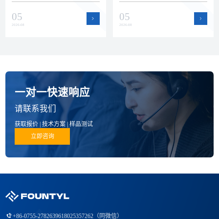
瓷零部件赛道。本文回顾上半年
运作提升了产能弹性和交付保障
05
05
公司在品质、技术和产品方面的
能力，为半导体设备客户的批量
进展。
订单和紧急需求提供支持。
2026-08
2026-08
一对一快速响应
请联系我们
获取报价 | 技术方案 | 样品测试
立即咨询
+86-0755-27826396
18025357262（同微信）