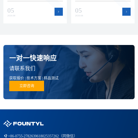
瓷零部件赛道。本文回顾上半年
运作提升了产能弹性和交付保障
05
05
公司在品质、技术和产品方面的
能力，为半导体设备客户的批量
进展。
订单和紧急需求提供支持。
2026-08
2026-08
一对一快速响应
请联系我们
获取报价 | 技术方案 | 样品测试
立即咨询
+86-0755-27826396
18025357262（同微信）