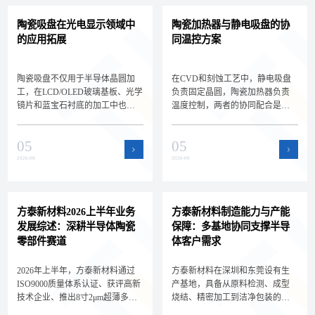
陶瓷吸盘在光电显示领域中
陶瓷加热器与静电吸盘的协
的应用拓展
同温控方案
陶瓷吸盘不仅用于半导体晶圆加
在CVD和刻蚀工艺中，静电吸盘
工，在LCD/OLED玻璃基板、光学
负责固定晶圆，陶瓷加热器负责
镜片和蓝宝石衬底的加工中也扮
温度控制，两者的协同配合是实
演着关键角色。深圳方泰新材料
现晶圆精密温控的关键。深圳方
为您解析陶瓷吸盘在光电显示领
泰新材料为您解析静电吸盘与陶
05
05
域的新应用场景和选型差异，拓
瓷加热器的集成方案和选型要
展核心产品的应用边界。
点，帮助设备工程师设计高效的
2026-08
2026-08
晶圆温控系统。
方泰新材料2026上半年业务
方泰新材料制造能力与产能
发展综述：深耕半导体陶瓷
保障：多基地协同支撑半导
零部件赛道
体客户需求
2026年上半年，方泰新材料通过
方泰新材料在深圳和东莞设有生
ISO9000质量体系认证、获评高新
产基地，具备从原料检测、成型
技术企业、推出8寸2μm超薄多孔
烧结、精密加工到洁净包装的全
陶瓷承载盘，持续深耕半导体陶
流程自主制造能力。双基地协同